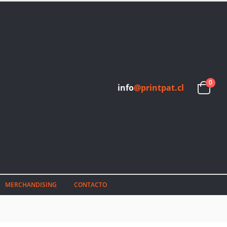
0
info
@printpat.cl
MERCHANDISING
CONTACTO