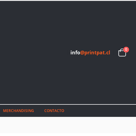
0
info
@printpat.cl
MERCHANDISING
CONTACTO