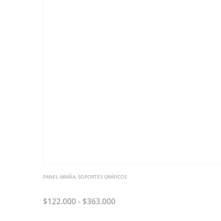
PANEL ARAÑA
,
SOPORTES GRÁFICOS
Panel Tela con laterales
$
122.000
-
$
363.000