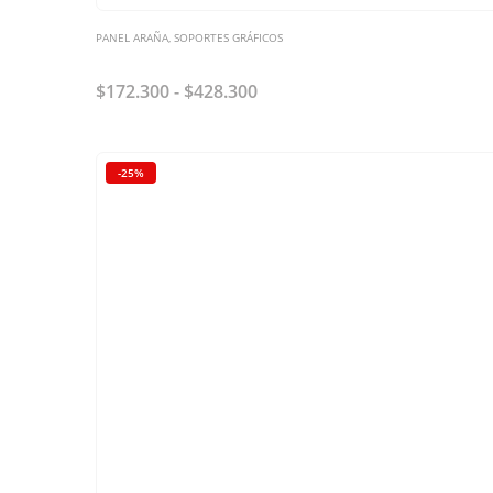
PANEL ARAÑA
,
SOPORTES GRÁFICOS
Panel PAI Curvo
$
172.300
-
$
428.300
-25%