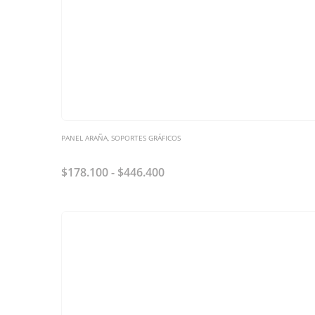
PANEL ARAÑA
,
SOPORTES GRÁFICOS
Panel PAI Recto
$
178.100
-
$
446.400