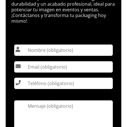
durabilidad y un acabado profesional, ideal para
potenciar tu imagen en eventos y ventas.
¡Contáctanos y transforma tu packaging hoy
mismo!
Por
favor,
deja
este
campo
vacío.