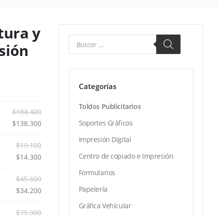
tura y
sión
Categorías
Toldos Publicitarios
$
184.400
Soportes Gráficos
$
138.300
Impresión Digital
$
19.100
Centro de copiado e Impresión
$
14.300
Formularios
$
45.600
Papelería
$
34.200
Gráfica Vehícular
$
75.900