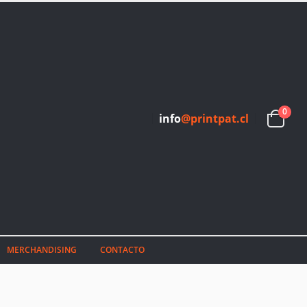
0
info
@printpat.cl
MERCHANDISING
CONTACTO