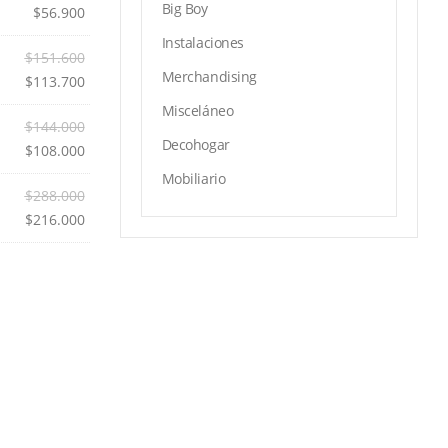
Big Boy
$
56.900
Instalaciones
$
151.600
Merchandising
$
113.700
Misceláneo
$
144.000
Decohogar
$
108.000
Mobiliario
$
288.000
$
216.000