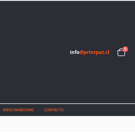
0
info
@printpat.cl
MERCHANDISING
CONTACTO