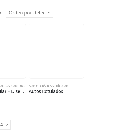
r:
,
AUTOS
,
CAMIONETAS
AUTOS
,
FURGONES
,
GRÁFICA VEHÍCULAR
Gráfica Vehicular – Diseño, Impresión e Instalación
Autos Rotulados