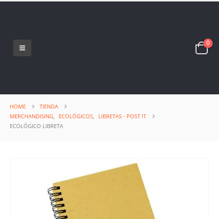
0
HOME
TIENDA
MERCHANDISING
,
ECOLÓGICOS
,
LIBRETAS - POST IT
ECOLÓGICO LIBRETA