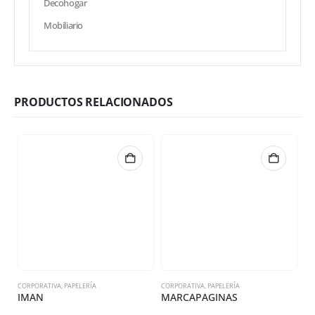
Decohogar
Mobiliario
PRODUCTOS RELACIONADOS
CORPORATIVA
,
PAPELERÍA
CORPORATIVA
,
PAPELERÍA
CO
IMAN
MARCAPAGINAS
S