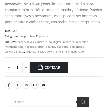
personales, se utilizan generalmente como medio para
compartir información de manera rápida y eficiente. Pueden
ser corporativas o personales, estas pueden ser impresas
por una cara o ambas caras, con acabo recto o despuntado.
SKU:
1057
Categorías:
Corporativa
,
Papelería
Etiquetas:
corporativas
,
couche
,
cuño
,
digital
,
imprenta
,
impresión
,
merchandising
,
negocios
,
offset
,
opalina
,
papelería
,
personales
,
tarjeta de visita
,
tarjetas
,
tarjetas de visita
,
tela
,
termolaminado
COTIZAR