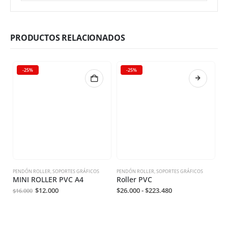
PRODUCTOS RELACIONADOS
-25%
-25%
PENDÓN ROLLER
,
SOPORTES GRÁFICOS
PENDÓN ROLLER
,
SOPORTES GRÁFICOS
BA
MINI ROLLER PVC A4
Roller PVC
B
$
12.000
$
26.000
-
$
223.480
$
9
$
16.000