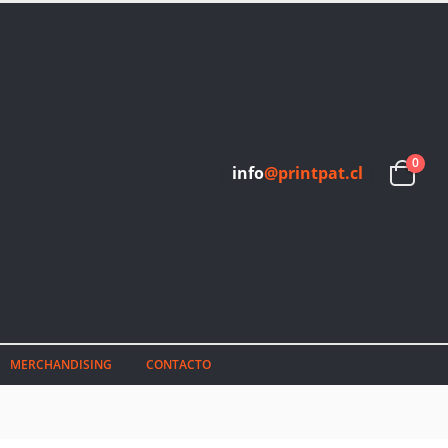
0
info
@printpat.cl
MERCHANDISING
CONTACTO