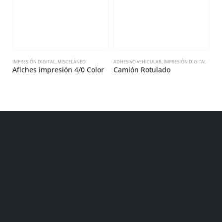
IMPRESIÓN DIGITAL
,
MISCELÁNEO
ADHESIVO VEHICULAR
,
IMPRESIÓN DIGITAL
AD
Afiches impresión 4/0 Color
Camión Rotulado
C