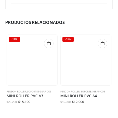
PRODUCTOS RELACIONADOS
-25%
-25%
PENDÓN ROLLER
,
SOPORTES GRÁFICOS
PENDÓN ROLLER
,
SOPORTES GRÁFICOS
BA
MINI ROLLER PVC A3
MINI ROLLER PVC A4
B
$
15.100
$
12.000
$
9
$
20.200
$
16.000