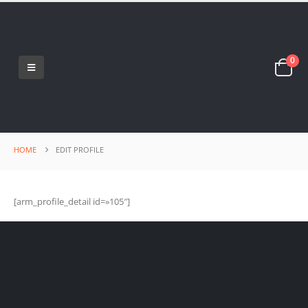
0
HOME
EDIT PROFILE
[arm_profile_detail id=»105″]